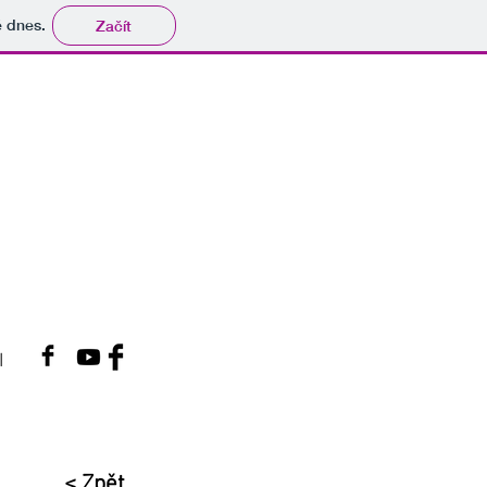
tě dnes.
Začít
I
< Zpět