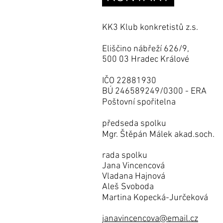
KK3 Klub konkretistů z.s.
Eliščino nábřeží 626/9,
500 03 Hradec Králové
IČO 22881930
BÚ 246589249/0300 - ERA
Poštovní spořitelna
předseda spolku
Mgr. Štěpán Málek akad.soch.
rada spolku
Jana Vincencová
Vladana Hajnová
Aleš Svoboda
Martina Kopecká-Jurčeková
janavincencova@email.cz